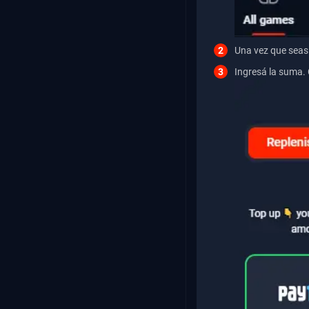
Una vez que seas 
Ingresá la suma. 