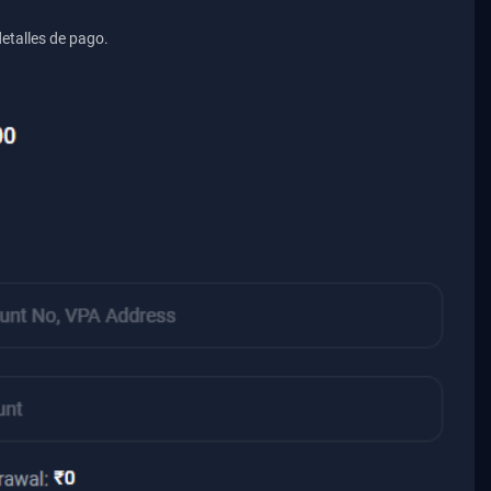
etalles de pago.