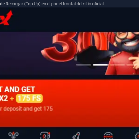
de Recargar (Top Up) en el panel frontal del sitio oficial.