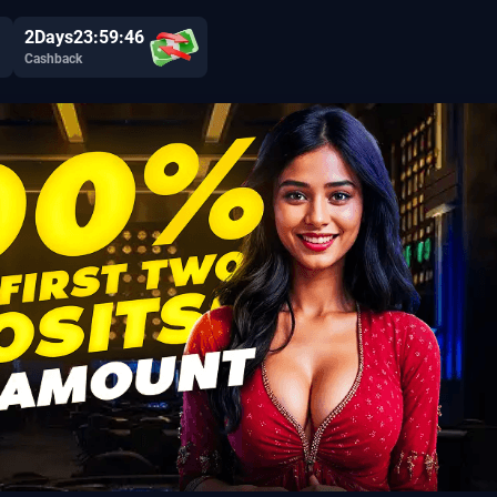
2
Days
23:59:46
Cashback