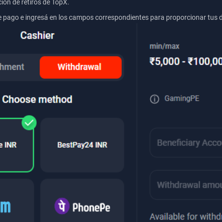
ción de retiros de TopX.
e pago e ingresá en los campos correspondientes para proporcionar tus d