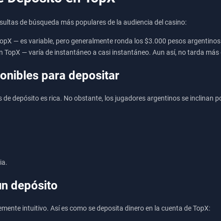
ultas de búsqueda más populares de la audiencia del casino:
opX — es variable, pero generalmente ronda los $3.000 pesos argentinos
n TopX — varía de instantáneo a casi instantáneo. Aun así, no tarda m
onibles para depositar
 de depósito es rica. No obstante, los jugadores argentinos se inclinan p
ia.
n depósito
emente intuitivo. Así es como se deposita dinero en la cuenta de TopX: