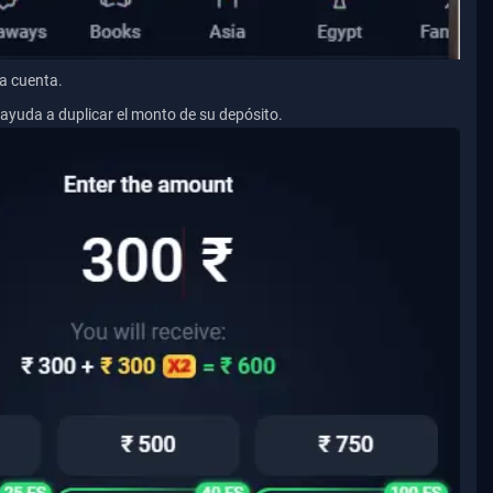
la cuenta.
 ayuda a duplicar el monto de su depósito.