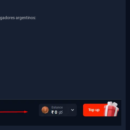
ugadores argentinos: