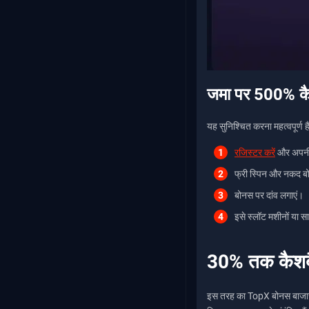
जमा पर 500% कैसे
यह सुनिश्चित करना महत्वपूर्ण 
रजिस्टर करें
और अपनी प
फ्री स्पिन और नकद बो
बोनस पर दांव लगाएं।
इसे स्लॉट मशीनों या स
30% तक कैश
इस तरह का TopX बोनस बाजार म