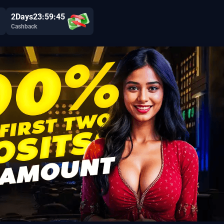
2
Days
23:59:44
Cashback